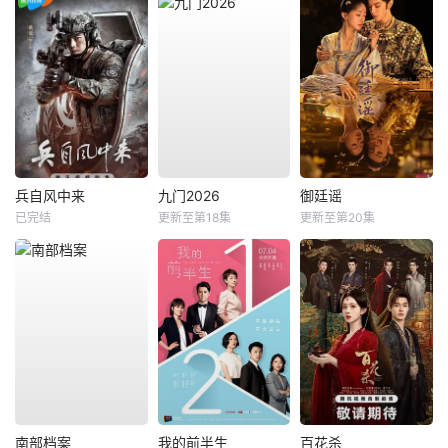
兵自风中来
九门2026
御廷谣
已完结
更新至第18集
更新至第20集
南部档案
我的前半生
百花杀