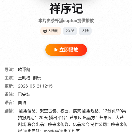
祥序记
本片由茶杯狐cupfox提供播放
大陆剧
2026
大陆
立即播放
导演：
欧谭凯
主演：
王昀楷
俐乐
更新：
2026-05-21 12:15
备注：
已完结
语言：
国语
剧情：
剧集信息：架空古装、校园、搞笑 剧集规格：12分钟/20集
拍摄周期：20天 播出平台：芒果tv 出品方：芒果tv、大芒
剧场 联合出品：哆来米传媒、亿品众合 制作公司：哆来米传
媒 选角团队：monkey选角工作室