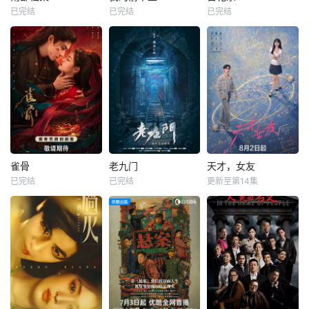
已完结
已完结
已完结
雀骨
老九门
天才，女友
已完结
已完结
更新至第14集