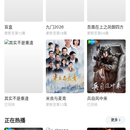
盲盒
九门2026
吾凰在上之凤御四方
更新至第12集
更新至第18集
更新至第06集
其实不是重逢
米良与麦青
兵自风中来
已完结
更新至第13集
已完结
正在热播
更多