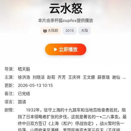
云水怒
本片由茶杯狐cupfox提供播放
大陆剧
2015
大陆
立即播放
导演：
嵇天毅
主演：
徐洪浩
刘晓洁
赵荀
齐芳
王庆祥
王文娜
薛景瑞
谢仙
敖杨
更新：
2026-05-13 10:15
备注：
已完结
语言：
国语
剧情：
1932年，驻守上海的十九路军和当地百姓奋勇抵抗，阻
挡了日本侵略者扩张的步伐，这就是著名的一•二八事变。最
终中日双方签订《上海（淞沪）停战协定》，战火暂时告一
段落。山雨欲来风满楼，爱国民族资本家云在天（王庆祥