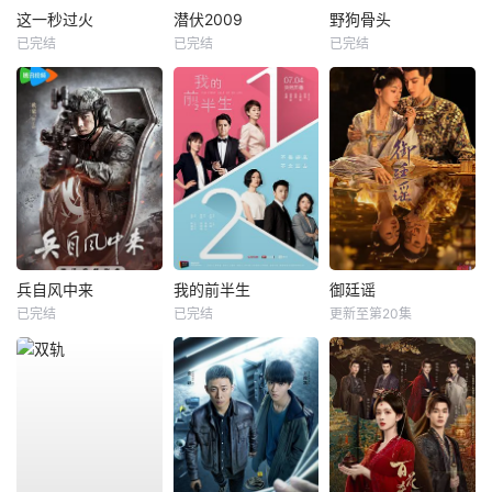
这一秒过火
潜伏2009
野狗骨头
已完结
已完结
已完结
兵自风中来
我的前半生
御廷谣
已完结
已完结
更新至第20集