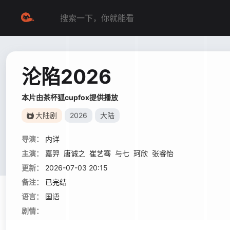
沦陷2026
本片由茶杯狐cupfox提供播放
大陆剧
2026
大陆
导演：
内详
主演：
嘉羿
唐诚之
崔艺骞
与七
珂欣
张睿怡
更新：
2026-07-03 20:15
备注：
已完结
语言：
国语
剧情：