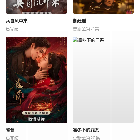
兵自风中来
御廷谣
已完结
更新至第21集
雀骨
凛冬下的罪恶
已完结
更新至第20集