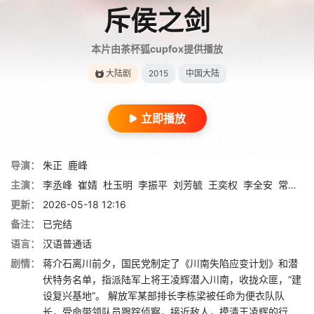
斥侯之剑
本片由茶杯狐cupfox提供播放
大陆剧
2015
中国大陆
立即播放
导演：
朱正
鹿峰
主演：
李丞峰
崔婧
杜玉明
李振平
刘芳毓
王奕权
李全安
常波
霍
更新：
2026-05-18 12:16
备注：
已完结
语言：
汉语普通话
剧情：
蒋介石离川前夕，国民党制定了《川南失陷应变计划》和潜
伏特务名单，指派陆军上将王凌辉潜入川南，收拢众匪，“建
设复兴基地”。 解放军某部排长李栋梁被任命为便衣队队
长，受命带领队员跟踪侦察，接近敌人，摸清王凌辉的行