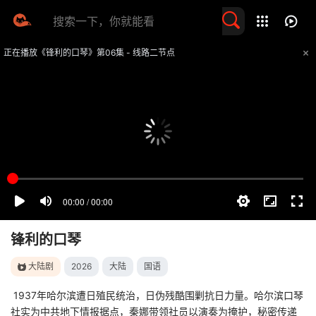
留言求片
正在播放《锋利的口琴》第06集 - 线路二节点
提醒
不要轻易相信视频中的任何广告，谨防上当受骗
技巧
如遇视频无法播放或加载速度慢，可尝试切换播放线路
锋利的口琴
大陆剧
2026
大陆
国语
1937年哈尔滨遭日殖民统治，日伪残酷围剿抗日力量。哈尔滨口琴
社实为中共地下情报据点，秦娜带领社员以演奏为掩护，秘密传递