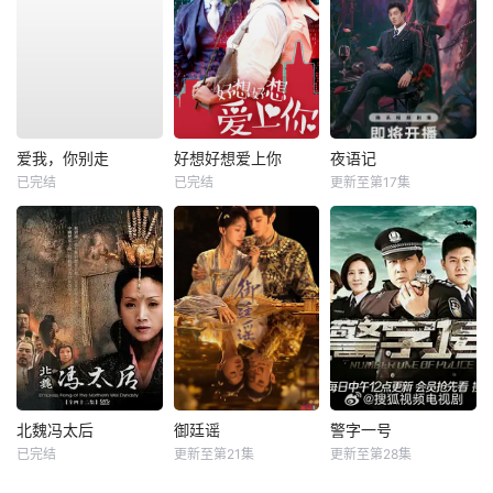
爱我，你别走
好想好想爱上你
夜语记
已完结
已完结
更新至第17集
北魏冯太后
御廷谣
警字一号
已完结
更新至第21集
更新至第28集