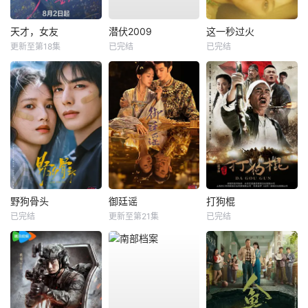
天才，女友
潜伏2009
这一秒过火
更新至第18集
已完结
已完结
野狗骨头
御廷谣
打狗棍
已完结
更新至第21集
已完结