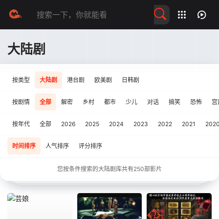
留言求片
大陆剧
按类型
大陆剧
港台剧
欧美剧
日韩剧
按剧情
全部
解密
乡村
都市
少儿
对话
搞笑
恐怖
宫
按年代
全部
2026
2025
2024
2023
2022
2021
202
时间排序
人气排序
评分排序
您按条件搜索的大陆剧库共有
250
部影片