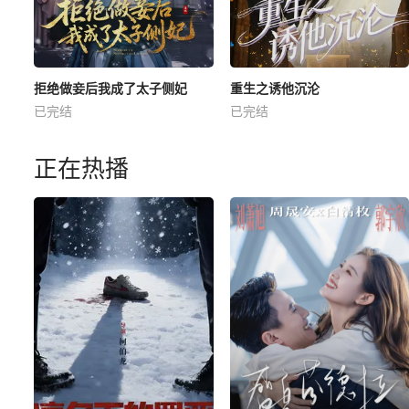
拒绝做妾后我成了太子侧妃
重生之诱他沉沦
已完结
已完结
正在热播